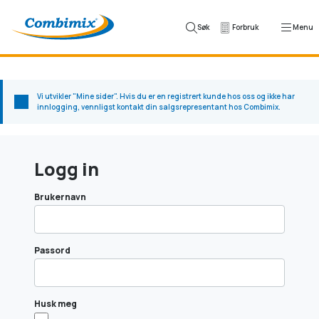
Skip to content
Søk
Forbruk
Menu
Vi utvikler "Mine sider". Hvis du er en registrert kunde hos oss og ikke har
innlogging, vennligst kontakt din salgsrepresentant hos Combimix.
Logg in
Brukernavn
Passord
Husk meg