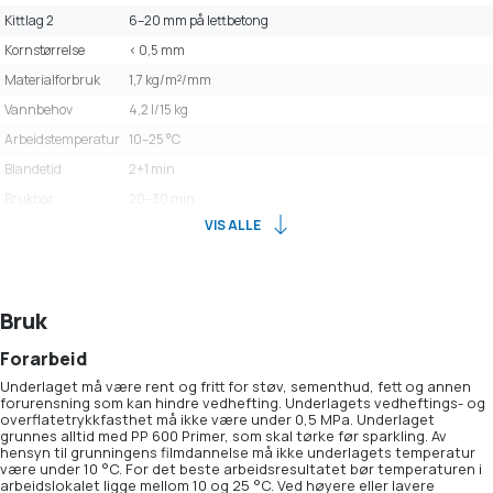
Kittlag 2
6–20 mm på lettbetong
Kornstørrelse
< 0,5 mm
Materialforbruk
1,7 kg/m²/mm
Vannbehov
4,2 l/15 kg
Arbeidstemperatur
10–25 °C
Blandetid
2+1 min
Brukbar
20–30 min
VIS ALLE
Bruk
Forarbeid
Underlaget må være rent og fritt for støv, sementhud, fett og annen
forurensning som kan hindre vedhefting. Underlagets vedheftings- og
overflatetrykkfasthet må ikke være under 0,5 MPa. Underlaget
grunnes alltid med PP 600 Primer, som skal tørke før sparkling. Av
hensyn til grunningens filmdannelse må ikke underlagets temperatur
være under 10 °C. For det beste arbeidsresultatet bør temperaturen i
arbeidslokalet ligge mellom 10 og 25 °C. Ved høyere eller lavere