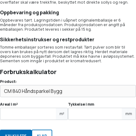
overflater skal være trekkfrie, beskyttet mot direkte sollys og regn.
Oppbevaring og pakking
Oppbevares tørt. Lagringstiden i uåpnet originalemballasje er 6
måneder fra produksjonsdatoen. Produksjonsdatoen er angitt på
emballasjen. Produktet leveres i sekker på 15 kg.
Sikkerhetsinstrukser og restprodukter
Tomme emballasjer sorteres som restavfall. Tørt pulver som blir til
overs kan brukes på nytt dersom det lagres riktig. Herdet materiale
deponeres som byggavfall. Produktet må ikke havne i avløpssystemet.
Sementen som inngår i produktet er kromatredusert.
Forbrukskalkulator
Product:
Areal i m²
Tykkelse i mm
m²
mm
KALKULERE
KLAR