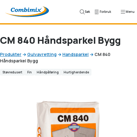
Skip to content
Søk
Forbruk
Menu
CM 840 Håndsparkel Bygg
Produkter
→
Gulvavretting
→
Handsparkel
→
CM 840
Håndsparkel Bygg
Støvredusert
Fin
Håndpåføring
Hurtigherdende