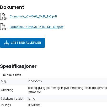
Dokument
Combimix_CM840_DoP_NO.pdf
Combimix_CM840_PDS_NB_NO.pdf
LAST NED ALLE FILER
Spesifikasjoner
Tekniske data
innendørs
Miljö
betong, gulvgips, homogen-pvc, lettbetong, stein, tre, keramik
Underlag
lettmasse
Sakskonstruksjon
ja, nej
Fylllag 1
0–50 mm