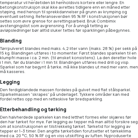
temperatur vil herdetiden bli henholdsvis kortere eller lengre. En
betongkonstruksjon skal ikke avrettes tidligere enn en måned etter
støping, med hensyn til sprekkdannelser på grunn av krymping og
eventuell setning. Referanseverdien 95 % RF i konstruksjonen bør
settes som øvre grense for avrettingsarbeid. Bruk Combimix
avstengingslist som avgrensning. For å unngå tetting av
avløpsledninger bør alltid sluker tettes før sparklingen påbegynnes.
Blanding
Tørrpulveret blandes med maks. 4,2 liter vann (maks. 28 %) per sekk på
15 kg. Blandingen utføres i to momenter. Først blandes sparkelen til en
klumpfri masse i ca. 2 min. (til ønsket konsistens). La den deretter hvile
i 1 min, før du blander i 1 min til. Blandingen utføres med drill og visp.
Sparkel som har begynt å tørke, må ikke blandes ut med mer vann, men
må kasseres.
Legging
Den ferdigblandede massen fordeles på gulvet med flat stålsparkel.
Sparkelmassen ”skrapes” på underlaget. Tykkere områder kan med
fordel rettes opp med en retteskive før bredsparkling.
Etterbehandling og tørking
Den halvherdede sparkelen kan med letthet formes eller skjæres før
den har tørket for mye. Før legging av tepper må man alltid forsikre seg
om at konstruksjonen er tilstrekkelig tørket. Tørketid for legging av
tepper er 1–3 timer. Den angitte tørketiden forutsetter et tørkeklima
med ca. 20 °C, 50 % RF og en viss utskifting av luften. Nyproduserte