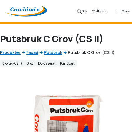
Hoppa till innehåll
Sök
Åtgång
Meny
Putsbruk C Grov (CS II)
Produkter
→
Fasad
→
Putsbruk
→
Putsbruk C Grov (CS II)
C-bruk (CS II)
Grov
KC-baserat
Pumpbart