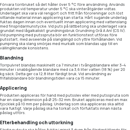
Förvara torrbruket så det håller över 5 °C före användning. Används
produkten vid temperatur under 5 °C ska vinteråtgärder vidtas.
Underlaget ska vara väl rengjort och fritt från föroreningar och löst
sittande material innan applicering kan starta. Hårt sugande underlag
fuktas dagen innan och eventuellt innan applicering med vattenslang
med finspridarmunstycke. Vid puts på lättbetong ska underlaget vara
grundat med lågalkaliskt grundningsbruk Grundning Grå A Anl (CS IV).
Vid pumpning med putsspruta bör en funktionstest utföras före
putsstart, med avseende på slanglängd och yttre förhållanden. Vid
pumpning ska slang smörjas med murkalk som blandas upp till en
vällingliknande konsistens.
Blandning
Torrpulvret blandas maskinellt ca 7 minuter i tvångsblandare eller 3–4
minuter i snabbgående blandare med ca 3,6 liter vatten (18 %) per 20
kg säck. Detta ger ca 12,8 liter färdigt bruk. Vid användning av
frifallsblandare bör blandningstiden vara ca 15 minuter.
Applicering
Produkten appliceras för hand med putsslev eller med putsspruta som
har en slang dimension på Ø 25–32 mm. Bruket appliceras med en max
tjocklek på 10 mm per påslag. Underlag som ska appliceras ska alltid
vara fuktigt. Varje påslag ska ha torkat och förfuktats innan nästa
påslag utförs.
Efterbehandling och uttorkning
Färdig putsyta ska hållas fuktig i minst 3 dygn från färdigställande för