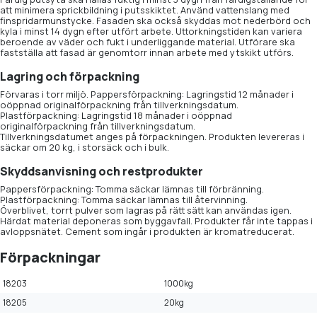
att minimera sprickbildning i putsskiktet. Använd vattenslang med
finspridarmunstycke. Fasaden ska också skyddas mot nederbörd och
kyla i minst 14 dygn efter utfört arbete. Uttorkningstiden kan variera
beroende av väder och fukt i underliggande material. Utförare ska
fastställa att fasad är genomtorr innan arbete med ytskikt utförs.
Lagring och förpackning
Förvaras i torr miljö. Pappersförpackning: Lagringstid 12 månader i
oöppnad originalförpackning från tillverkningsdatum.
Plastförpackning: Lagringstid 18 månader i oöppnad
originalförpackning från tillverkningsdatum.
Tillverkningsdatumet anges på förpackningen. Produkten levereras i
säckar om 20 kg, i storsäck och i bulk.
Skyddsanvisning och restprodukter
Pappersförpackning: Tomma säckar lämnas till förbränning.
Plastförpackning: Tomma säckar lämnas till återvinning.
Överblivet, torrt pulver som lagras på rätt sätt kan användas igen.
Härdat material deponeras som byggavfall. Produkter får inte tappas i
avloppsnätet. Cement som ingår i produkten är kromatreducerat.
Förpackningar
18203
1000kg
18205
20kg