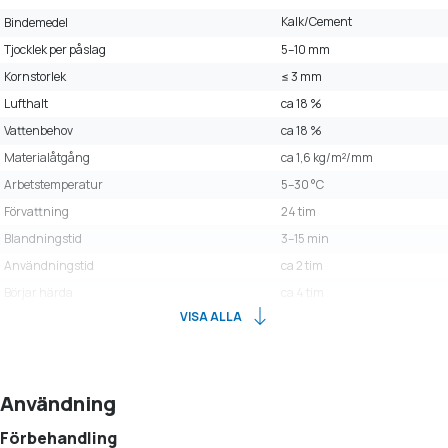
Kalk/Cement
Bindemedel
Tjocklek per påslag
5–10 mm
Kornstorlek
≤ 3 mm
Lufthalt
ca 18 %
Vattenbehov
ca 18 %
Materialåtgång
ca 1,6 kg/m²/mm
Arbetstemperatur
5–30 °C
Förvattning
24 tim
Blandningstid
3–15 min
Användningstid
ca 2 tim
Börjar härda
ca 4 tim
VISA ALLA
Användning
Förbehandling