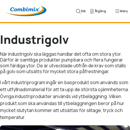
Hoppa till innehåll
Sök
Åtgång
Meny
Industrigolv
När industrigolv ska läggas handlar det ofta om stora ytor.
Därför är samtliga produkter pumpbara och flera fungerar
som färdiga ytor. De är utvecklade utifrån de krav som ställs
på golv som utsätts för mycket stora påfrestningar.
I vårt industriprogram ingår en basprodukt som används som
ett utfyllnadsmaterial för att ta upp de största ojämnheterna.
Övriga industriprodukter används vid ytbeläggning. Vilken
produkt som ska användas till ytbeläggningen beror på hur
mycket slutytan kommer att utsättas för slitage, tryck och
temperatur.