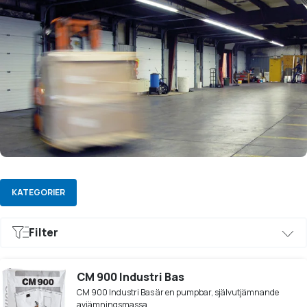
KATEGORIER
Filter
Industri
Pumpbar
Slitstark
Synlig Avjämningsmassa
CM 900 Industri Bas
CM 900 Industri Bas är en pumpbar, självutjämnande
avjämningsmassa.