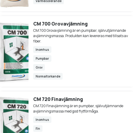
Värmeisolerande
CM 700 Grovavjämning
CM 700 Grovavjämning är en pumpbar, självutjämnande
avjämningsmassa. Produkten kan levereras med tillsats av
fiber.
Inomhus
Pumpbar
Grov
Normaltorkande
CM 720 Finavjämning
CM 720 Finavjämning är en pumpbar, självutjämnande
avjämningsmassa med god flytförmåga.
Inomhus
Fin