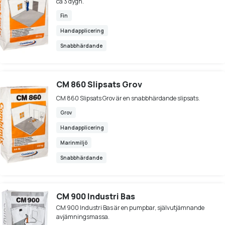
ca 3 dygn.
Fin
Handapplicering
Snabbhärdande
CM 860 Slipsats Grov
CM 860 Slipsats Grov är en snabbhärdande slipsats.
Grov
Handapplicering
Marinmiljö
Snabbhärdande
CM 900 Industri Bas
CM 900 Industri Bas är en pumpbar, självutjämnande
avjämningsmassa.