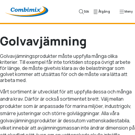
Hoppa till innehåll
Sök
Åtgång
Meny
Golvavjämning
Golvavjämningsprodukter måste uppfylla många olika
kriterier. Till exempel får inte torktiden stoppa övrigt arbete
för länge, de måste givetvis klara av de belastningar som
golvet kommer att utsättas för och de måste vara lätta att
arbeta med.
Vårt sortiment är utvecklat för att uppfylla dessa och många
andra krav. Därför är också sortimentet brett. Välj mellan
produkter som är anpassade för marina miljöer, industrigolv,
smärre justeringar och större golvläggningar. Alla våra
golvavjämningsprodukter är dessutom vattenskadestabila,
vilket innebär att avjämningsmassan inte ändrar dimension på