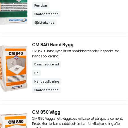
Pumpbar
Snabbhärdande
Självtorkande
CM 840 Hand Bygg
CM 840 Hand Bygg är ett snabbhärdande finspackel för
handapplicering.
Dammreducerad
Fin
Handapplicering
Snabbhärdande
CM 850 Vägg
CM 850 Vägg är ett väggspackel baserat på specialcement.
Produkten torkar snabbt och är klar för ytbehandling efter