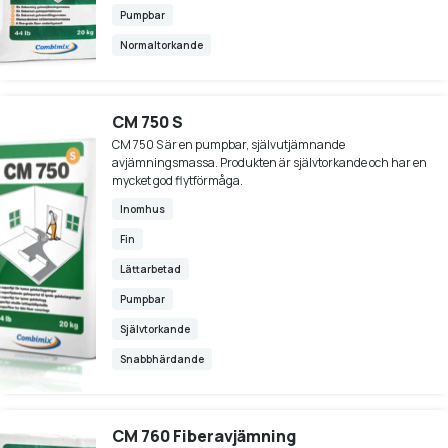
Pumpbar
Normaltorkande
CM 750 S
CM 750 S är en pumpbar, självutjämnande
avjämningsmassa. Produkten är självtorkande och har en
mycket god flytförmåga.
Inomhus
Fin
Lättarbetad
Pumpbar
Självtorkande
Snabbhärdande
CM 760 Fiberavjämning