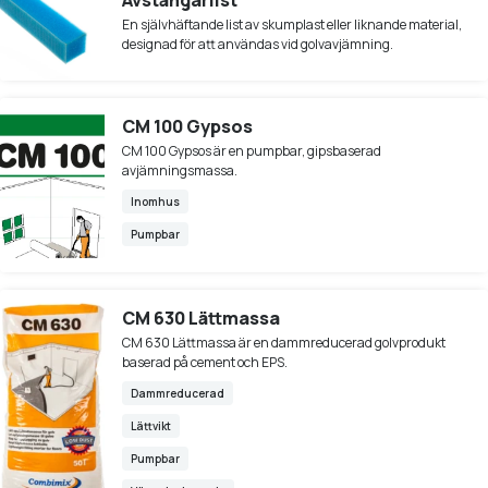
En självhäftande list av skumplast eller liknande material,
Slitstark
Snabbhärdande
Värmeisolerande
Vätskeform
designad för att användas vid golvavjämning.
Synlig Avjämningsmassa
Normaltorkande
Självtorkande
Vattenskadestabil
CM 100 Gypsos
CM 100 Gypsos är en pumpbar, gipsbaserad
avjämningsmassa.
Inomhus
Pumpbar
CM 630 Lättmassa
CM 630 Lättmassa är en dammreducerad golvprodukt
baserad på cement och EPS.
Dammreducerad
Lättvikt
Pumpbar