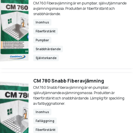
CM 760 Fiberavjämning är en pumpbar, självutjämnande
avjämningsmassa. Produkten är fiberförstärkt och
snabbhärdande.
Inomhus
Fiberförstärkt
Pumpbar
Snabbhärdande
Självtorkande
CM 780 Snabb Fiberavjämning
CM 780 Snabb Fiberavjämning är en pumpbar,
självutjämnande avjämningsmassa. Produkten är
fiberförstärkt och snabbhärdande. Lämplig för spackling
av fallbyggnationer.
Inomhus
Falläggning
Fiberförstärkt