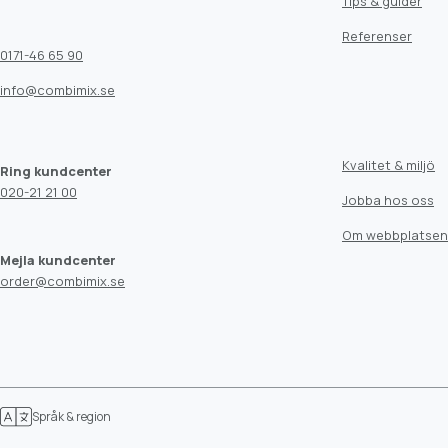
Tips & guider
Referenser
0171-46 65 90
info@combimix.se
Kvalitet & miljö
Ring kundcenter
020-21 21 00
Jobba hos oss
Om webbplatsen
Mejla kundcenter
order@combimix.se
Språk & region