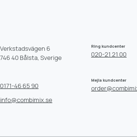
Ring kundcenter
Verkstadsvägen 6
020-21 21 00
746 40 Bålsta, Sverige
Mejla kundcenter
0171-46 65 90
order@combimi
info@combimix.se