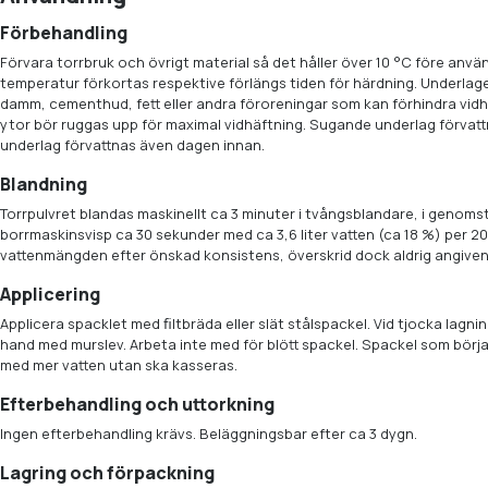
Förbehandling
Förvara torrbruk och övrigt material så det håller över 10 °C före använ
temperatur förkortas respektive förlängs tiden för härdning. Underlaget
damm, cementhud, fett eller andra föroreningar som kan förhindra vidhä
ytor bör ruggas upp för maximal vidhäftning. Sugande underlag förvatt
underlag förvattnas även dagen innan.
Blandning
Torrpulvret blandas maskinellt ca 3 minuter i tvångsblandare, i genom
borrmaskinsvisp ca 30 sekunder med ca 3,6 liter vatten (ca 18 %) per 2
vattenmängden efter önskad konsistens, överskrid dock aldrig angive
Applicering
Applicera spacklet med ﬁltbräda eller slät stålspackel. Vid tjocka lagni
hand med murslev. Arbeta inte med för blött spackel. Spackel som börja
med mer vatten utan ska kasseras.
Efterbehandling och uttorkning
Ingen efterbehandling krävs. Beläggningsbar efter ca 3 dygn.
Lagring och förpackning