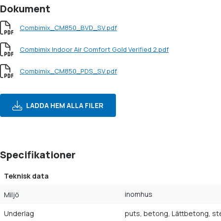
Dokument
Combimix_CM850_BVD_SV.pdf
Combimix Indoor Air Comfort Gold Verified 2.pdf
Combimix_CM850_PDS_SV.pdf
LADDA HEM ALLA FILER
Specifikationer
Teknisk data
inomhus
Miljö
Underlag
puts, betong, Lättbetong, st