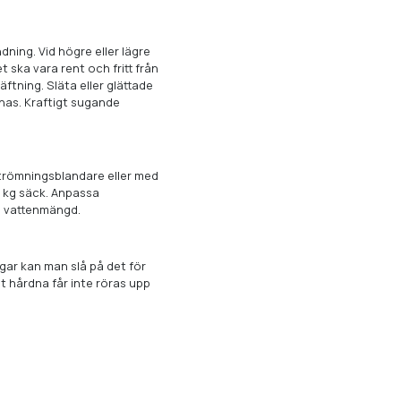
dning. Vid högre eller lägre
 ska vara rent och fritt från
ftning. Släta eller glättade
nas. Kraftigt sugande
strömningsblandare eller med
0 kg säck. Anpassa
n vattenmängd.
ngar kan man slå på det för
t hårdna får inte röras upp