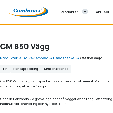
Hoppa till innehåll
Produkter
Aktuellt
CM 850 Vägg
Produkter
→
Golvavjämning
→
Handspackel
→
CM 850 Vägg
Fin
Handapplicering
Snabbhärdande
CM 850 Vägg är ett väggspackel baserat på specialcement. Produkten t
ytbehandling efter ca 3 dygn.
Spacklet används vid grova lagningar på väggar av betong, lättbeton
inomhus vid renovering och nyproduktion.