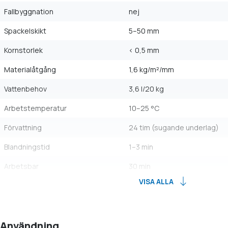
Fallbyggnation
nej
Spackelskikt
5–50 mm
Kornstorlek
< 0,5 mm
Materialåtgång
1,6 kg/m²/mm
Vattenbehov
3,6 l/20 kg
Arbetstemperatur
10–25 °C
Förvattning
24 tim (sugande underlag)
Blandningstid
1–3 min
Arbetsbar
30 min
VISA ALLA
Användning