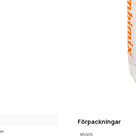
Förpackningar
en
85005