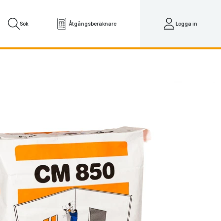
Sök
Åtgångsberäknare
Logga in