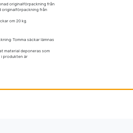
ppnad originalförpackning från
 originalförpackning från
äckar om 20 kg.
ackning: Tomma säckar lämnas
rdat material deponeras som
 i produkten är