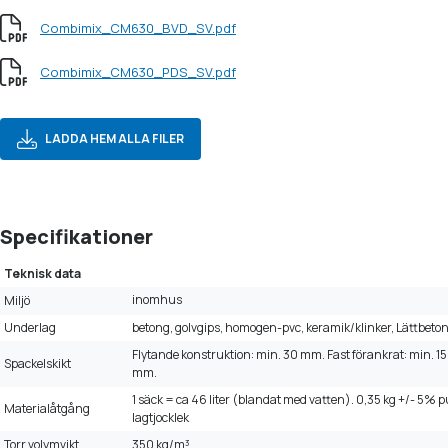
Combimix_CM630_BVD_SV.pdf
Combimix_CM630_PDS_SV.pdf
LADDA HEM ALLA FILER
Specifikationer
Teknisk data
inomhus
Miljö
Underlag
betong, golvgips, homogen-pvc, keramik/klinker, Lättbeton
Flytande konstruktion: min. 30 mm. Fast förankrat: min. 15
Spackelskikt
mm.
1 säck = ca 46 liter (blandat med vatten). 0,35 kg +/- 5%
Materialåtgång
lagtjocklek
Torr volymvikt
350 kg/m³