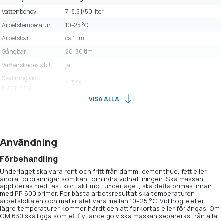
Vattenbehov
7–8,5 l/50 liter
Arbetstemperatur
10–25 °C
Arbetsbar
ca 1 tim
Gångbar
20–30 tim
Vattenskadestabil
ja
Svällning vid
< 15 %
pumpning
VISA ALLA
Användning
Förbehandling
Underlaget ska vara rent och fritt från damm, cementhud, fett eller
andra föroreningar som kan förhindra vidhäftningen. Ska massan
appliceras med fast kontakt mot underlaget, ska detta primas innan
med PP 600 primer. För bästa arbetsresultat ska temperaturen i
arbetslokalen och materialet vara mellan 10–25 °C. Vid högre eller
lägre temperaturer kommer härdtiden att förkortas eller förlängas. Om
CM 630 ska ligga som ett flytande golv ska massan separeras från alla