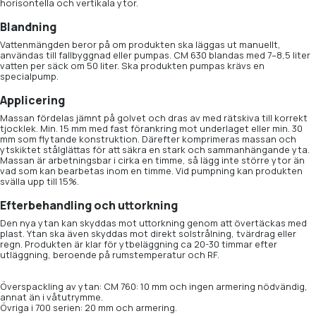
horisontella och vertikala ytor.
Blandning
Vattenmängden beror på om produkten ska läggas ut manuellt,
användas till fallbyggnad eller pumpas. CM 630 blandas med 7–8,5 liter
vatten per säck om 50 liter. Ska produkten pumpas krävs en
specialpump.
Applicering
Massan fördelas jämnt på golvet och dras av med rätskiva till korrekt
tjocklek. Min. 15 mm med fast förankring mot underlaget eller min. 30
mm som flytande konstruktion. Därefter komprimeras massan och
ytskiktet stålglättas för att säkra en stark och sammanhängande yta.
Massan är arbetningsbar i cirka en timme, så lägg inte större ytor än
vad som kan bearbetas inom en timme. Vid pumpning kan produkten
svälla upp till 15%.
Efterbehandling och uttorkning
Den nya ytan kan skyddas mot uttorkning genom att övertäckas med
plast. Ytan ska även skyddas mot direkt solstrålning, tvärdrag eller
regn. Produkten är klar för ytbeläggning ca 20-30 timmar efter
utläggning, beroende på rumstemperatur och RF.
Överspackling av ytan: CM 760: 10 mm och ingen armering nödvändig,
annat än i våtutrymme.
Övriga i 700 serien: 20 mm och armering.