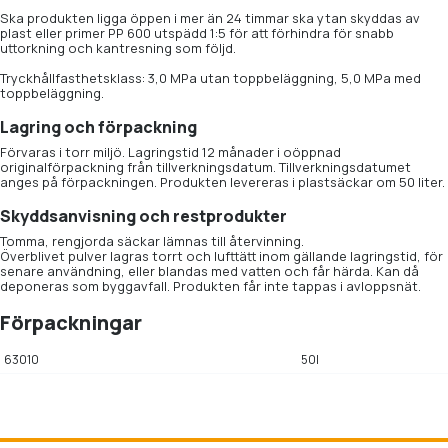
Ska produkten ligga öppen i mer än 24 timmar ska ytan skyddas av
plast eller primer PP 600 utspädd 1:5 för att förhindra för snabb
uttorkning och kantresning som följd.
Tryckhållfasthetsklass: 3,0 MPa utan toppbeläggning, 5,0 MPa med
toppbeläggning.
Lagring och förpackning
Förvaras i torr miljö. Lagringstid 12 månader i oöppnad
originalförpackning från tillverkningsdatum. Tillverkningsdatumet
anges på förpackningen. Produkten levereras i plastsäckar om 50 liter.
Skyddsanvisning och restprodukter
Tomma, rengjorda säckar lämnas till återvinning.
Överblivet pulver lagras torrt och lufttätt inom gällande lagringstid, för
senare användning, eller blandas med vatten och får härda. Kan då
deponeras som byggavfall. Produkten får inte tappas i avloppsnät.
Förpackningar
63010
50l