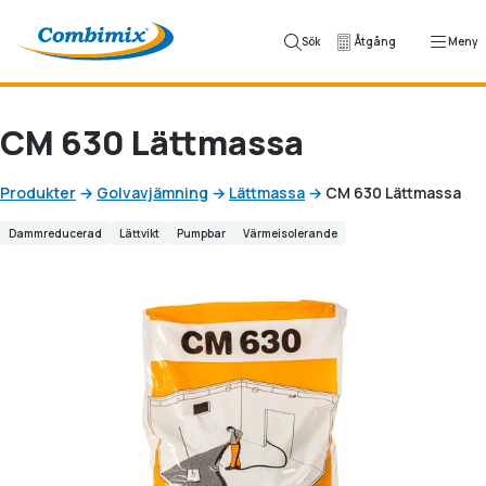
Hoppa till innehåll
Sök
Åtgång
Meny
CM 630 Lättmassa
Produkter
→
Golvavjämning
→
Lättmassa
→
CM 630 Lättmassa
Dammreducerad
Lättvikt
Pumpbar
Värmeisolerande