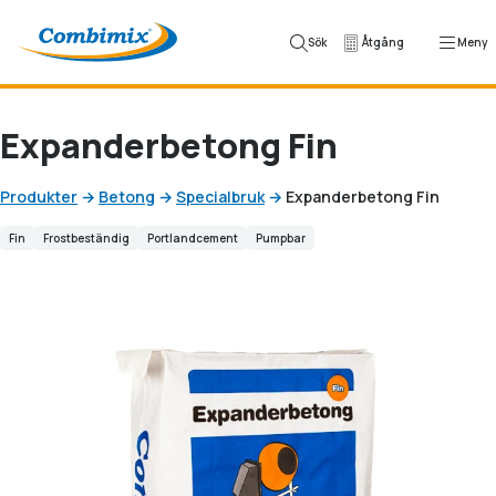
Hoppa till innehåll
Sök
Åtgång
Meny
Expanderbetong Fin
Produkter
→
Betong
→
Specialbruk
→
Expanderbetong Fin
Fin
Frostbeständig
Portlandcement
Pumpbar