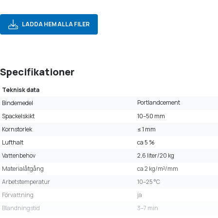
LADDA HEM ALLA FILER
Specifikationer
Teknisk data
Portlandcement
Bindemedel
Spackelskikt
10–50 mm
Kornstorlek
≤ 1 mm
Lufthalt
ca 5 %
Vattenbehov
2,6 liter/20 kg
Materialåtgång
ca 2 kg/m²/mm
Arbetstemperatur
10–25 °C
Förvattning
ja
Blandningstid
3–7 min