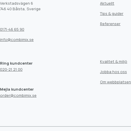
Verkstadsvägen 6
Aktuellt
746 40 Bålsta, Sverige
Tips & guider
Referenser
0171-46 65 90
info@combimix.se
Kvalitet & miljö
Ring kundcenter
020-21 21 00
Jobba hos oss
Om webbplatsen
Mejla kundcenter
order@combimix.se