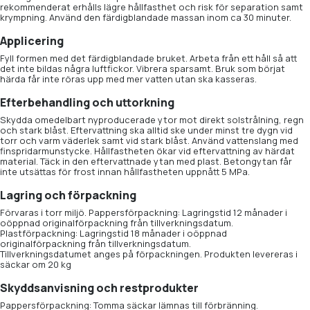
rekommenderat erhålls lägre hållfasthet och risk för separation samt
krympning. Använd den färdigblandade massan inom ca 30 minuter.
Applicering
Fyll formen med det färdigblandade bruket. Arbeta från ett håll så att
det inte bildas några luftfickor. Vibrera sparsamt. Bruk som börjat
härda får inte röras upp med mer vatten utan ska kasseras.
Efterbehandling och uttorkning
Skydda omedelbart nyproducerade ytor mot direkt solstrålning, regn
och stark blåst. Eftervattning ska alltid ske under minst tre dygn vid
torr och varm väderlek samt vid stark blåst. Använd vattenslang med
finspridarmunstycke. Hållfastheten ökar vid eftervattning av härdat
material. Täck in den eftervattnade ytan med plast. Betongytan får
inte utsättas för frost innan hållfastheten uppnått 5 MPa.
Lagring och förpackning
Förvaras i torr miljö. Pappersförpackning: Lagringstid 12 månader i
oöppnad originalförpackning från tillverkningsdatum.
Plastförpackning: Lagringstid 18 månader i oöppnad
originalförpackning från tillverkningsdatum.
Tillverkningsdatumet anges på förpackningen. Produkten levereras i
säckar om 20 kg
Skyddsanvisning och restprodukter
Pappersförpackning: Tomma säckar lämnas till förbränning.