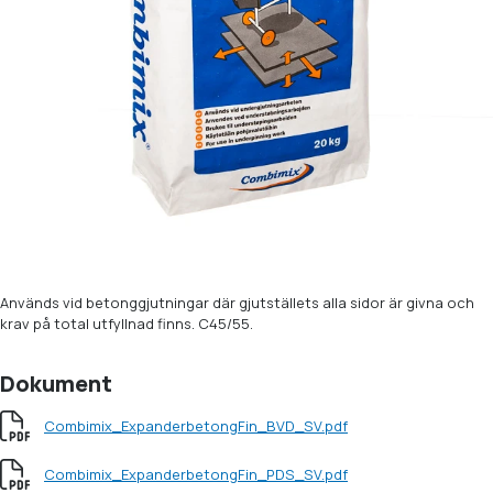
Används vid betonggjutningar där gjutställets alla sidor är givna och
krav på total utfyllnad finns. C45/55.
Dokument
Combimix_ExpanderbetongFin_BVD_SV.pdf
Combimix_ExpanderbetongFin_PDS_SV.pdf