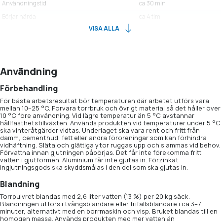
Användningstid
ca 30 min
Börjar härda
ca 4 tim
VISA ALLA
Användning
Förbehandling
För bästa arbetsresultat bör temperaturen där arbetet utförs vara
mellan 10–25 °C. Förvara torrbruk och övrigt material så det håller över
10 °C före användning. Vid lägre temperatur än 5 °C avstannar
hållfasthetstillväxten. Används produkten vid temperaturer under 5 °C
ska vinteråtgärder vidtas. Underlaget ska vara rent och fritt från
damm, cementhud, fett eller andra föroreningar som kan förhindra
vidhäftning. Släta och glättiga ytor ruggas upp och slammas vid behov.
Förvattna innan gjutningen påbörjas. Det får inte förekomma fritt
vatten i gjutformen. Aluminium får inte gjutas in. Förzinkat
ingjutningsgods ska skyddsmålas i den del som ska gjutas in.
Blandning
Torrpulvret blandas med 2,6 liter vatten (13 %) per 20 kg säck.
Blandningen utförs i tvångsblandare eller frifallsblandare i ca 3–7
minuter, alternativt med en borrmaskin och visp. Bruket blandas till en
homogen massa. Används produkten med mer vatten än