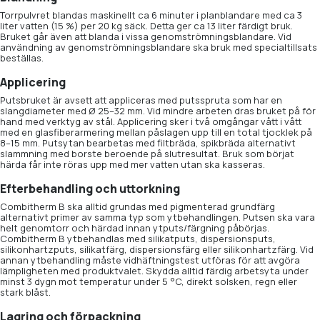
Torrpulvret blandas maskinellt ca 6 minuter i planblandare med ca 3
liter vatten (15 %) per 20 kg säck. Detta ger ca 13 liter färdigt bruk.
Bruket går även att blanda i vissa genomströmningsblandare. Vid
användning av genomströmningsblandare ska bruk med specialtillsats
beställas.
Applicering
Putsbruket är avsett att appliceras med putsspruta som har en
slangdiameter med Ø 25–32 mm. Vid mindre arbeten dras bruket på för
hand med verktyg av stål. Applicering sker i två omgångar vått i vått
med en glasfiberarmering mellan påslagen upp till en total tjocklek på
8–15 mm. Putsytan bearbetas med filtbräda, spikbräda alternativt
slammning med borste beroende på slutresultat. Bruk som börjat
härda får inte röras upp med mer vatten utan ska kasseras.
Efterbehandling och uttorkning
Combitherm B ska alltid grundas med pigmenterad grundfärg
alternativt primer av samma typ som ytbehandlingen. Putsen ska vara
helt genomtorr och härdad innan ytputs/färgning påbörjas.
Combitherm B ytbehandlas med silikatputs, dispersionsputs,
silikonhartzputs, silikatfärg, dispersionsfärg eller silikonhartzfärg. Vid
annan ytbehandling måste vidhäftningstest utföras för att avgöra
lämpligheten med produktvalet. Skydda alltid färdig arbetsyta under
minst 3 dygn mot temperatur under 5 °C, direkt solsken, regn eller
stark blåst.
Lagring och förpackning