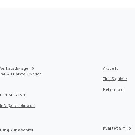
Verkstadsvägen 6
Aktuellt
746 40 Bålsta, Sverige
Tips & guider
Referenser
0171-46 65 90
info@combimix.se
Kvalitet & miljö
Ring kundcenter