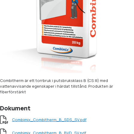
Combitherm är ett torrbruk i putsbruksklass B (CS III) med
vattenavvisande egenskaper i härdat tillstånd. Produkten är
fiberförstärkt
Dokument
Combimix_Combitherm_B_SDS_SV.pdf
Combimix_Combitherm_B_BVD_SV.pdf