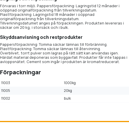
Förvaras i torr miljö. Pappersförpackning: Lagringstid 12 månader i
oöppnad originalförpackning från tillverkningsdatum.
Plastförpackning: Lagringstid 18 månader i oöppnad
originalförpackning från tillverkningsdatum.
Tillverkningsdatumet anges på förpackningen. Produkten levereras i
säckar om 20 kg, i storsäck och i bulk.
Skyddsanvisning och restprodukter
Pappersförpackning: Tomma säckar lämnas till förbränning.
Plastförpackning: Tomma säckar lämnas till återvinning.
Överblivet, torrt pulver som lagras på rätt sätt kan användas igen.
Härdat material deponeras som byggavfall. Produkter får inte tappas i
avloppsnätet. Cement som ingår i produkten är kromatreducerat.
Förpackningar
11003
1000kg
11005
20kg
11002
bulk