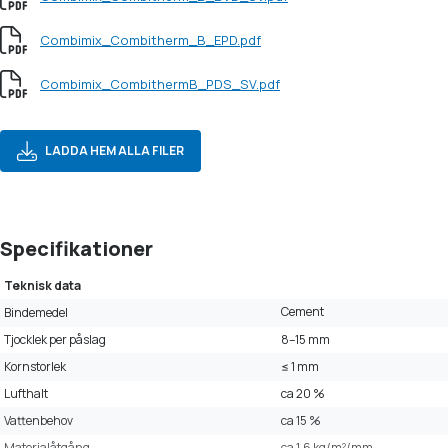
Combimix_Combitherm_B_EPD.pdf
Combimix_CombithermB_PDS_SV.pdf
LADDA HEM ALLA FILER
Specifikationer
Teknisk data
Cement
Bindemedel
Tjocklek per påslag
8–15 mm
Kornstorlek
≤ 1 mm
Lufthalt
ca 20 %
Vattenbehov
ca 15 %
Materialåtgång
ca 1,6 kg/m²/mm