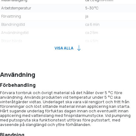
Arbetstemperatur
5–30 °C
Förvattning
ja
Blandningstid
ca 6 min
Användningstid
ca 2 tim
Börjar härda
ca 4 tim
VISA ALLA
Användning
Förbehandling
Förvara torrbruk och övrigt material så det håller över 5 °C före
användning. Används produkten vid temperatur under 5 °C ska
vinteråtgärder vidtas. Underlaget ska vara väl rengjort och fritt från
föroreningar och löst sittande material innan applicering kan starta.
Hårt sugande underlag förfuktas dagen innan och eventuellt innan
applicering med vattenslang med finspridarmunstycke. Vid pumpning
med putsspruta ska funktionstest utföras före putsstart, med
avseende på slanglängd och yttre förhållanden.
Blandning