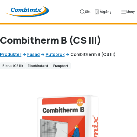
Hoppa till innehåll
Sök
Åtgång
Meny
Combitherm B (CS III)
Produkter
→
Fasad
→
Putsbruk
→
Combitherm B (CS III)
B-bruk (CS III)
Fiberförstarkt
Pumpbart