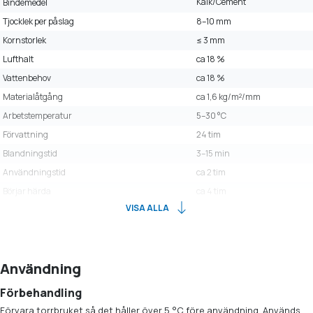
Kalk/Cement
Bindemedel
Tjocklek per påslag
8–10 mm
Kornstorlek
≤ 3 mm
Lufthalt
ca 18 %
Vattenbehov
ca 18 %
Materialåtgång
ca 1,6 kg/m²/mm
Arbetstemperatur
5–30 °C
Förvattning
24 tim
Blandningstid
3–15 min
Användningstid
ca 2 tim
Börjar härda
ca 4 tim
VISA ALLA
Användning
Förbehandling
Förvara torrbruket så det håller över 5 °C före användning. Används