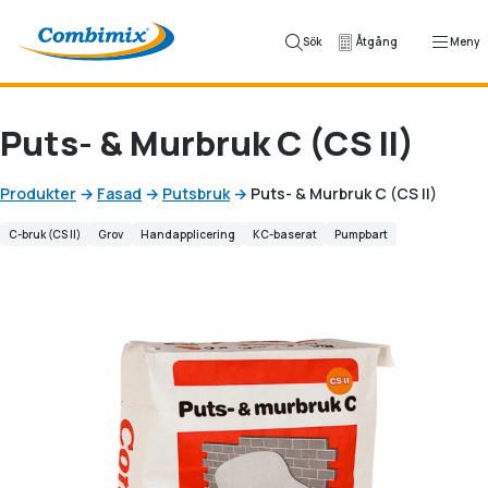
Hoppa till innehåll
Sök
Åtgång
Meny
Puts- & Murbruk C (CS II)
Produkter
→
Fasad
→
Putsbruk
→
Puts- & Murbruk C (CS II)
C-bruk (CS II)
Grov
Handapplicering
KC-baserat
Pumpbart