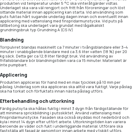
produkten vid temperatur under 5 °C ska vinteråtgärder vidtas.
Underlaget ska vara väl rengjort och fritt från föroreningar och löst
sittande material innan applicering kan starta. Vid användning som
puts fuktas hårt sugande underlag dagen innan och eventuellt innan
applicering med vattenslang med finspridarmunstycke. Vid puts på
lättbetong ska underlaget vara grundat med lågalkaliskt
grundningsbruk typ Grundning A (CS IV)
Blandning
Torrpulvret blandas maskinellt ca 7 minuter i tvångsblandare eller 3–4
minuter i snabbgående blandare med ca 3,6 liter vatten (18 %) per 20
kg säck. Detta ger ca 12,8 liter färdigt bruk. Vid användning av
frifallsblandare bör blandningstiden vara ca 15 minuter. Materialet är
inte pumpbart.
Applicering
Produkten appliceras för hand med en max tjocklek på 10 mm per
påslag. Underlag som ska appliceras ska alltid vara fuktigt. Varje påslag
ska ha torkat och förfuktats innan nästa påslag utförs.
Efterbehandling och uttorkning
Färdig putsyta ska hållas fuktig i minst 3 dygn från färdigställande för
att minimera sprickbildning i putsskiktet. Använd vattenslang med
finspridarmunstycke. Fasaden ska också skyddas mot nederbörd och
kyla i minst 14 dygn efter utfört arbete. Uttorkningstiden kan variera
beroende av väder och fukt i underliggande material. Utförare ska
fastställa att fasad är genomtorr innan arbete med ytskikt utförs.