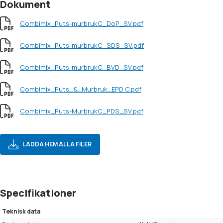
Dokument
Combimix_Puts-murbrukC_DoP_SV.pdf
Combimix_Puts-murbrukC_SDS_SV.pdf
Combimix_Puts-murbrukC_BVD_SV.pdf
Combimix_Puts_&_Murbruk_EPD C.pdf
Combimix_Puts-MurbrukC_PDS_SV.pdf
LADDA HEM ALLA FILER
Specifikationer
Teknisk data