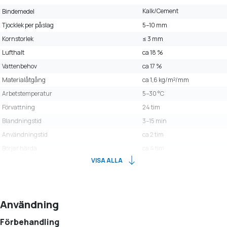
Kalk/Cement
Bindemedel
Tjocklek per påslag
5–10 mm
Kornstorlek
≤ 3 mm
Lufthalt
ca 18 %
Vattenbehov
ca 17 %
Materialåtgång
ca 1,6 kg/m²/mm
Arbetstemperatur
5–30 °C
Förvattning
24 tim
Blandningstid
3–15 min
Användningstid
ca 2 tim
Börjar härda
ca 4 tim
VISA ALLA
Användning
Förbehandling