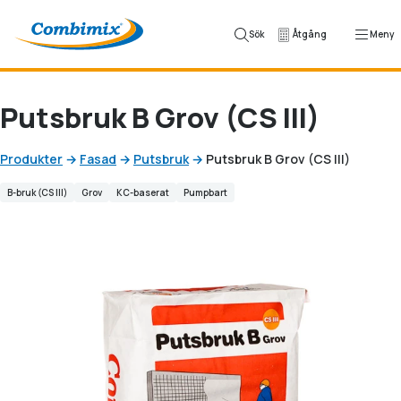
Hoppa till innehåll
Sök
Åtgång
Meny
Putsbruk B Grov (CS III)
Produkter
→
Fasad
→
Putsbruk
→
Putsbruk B Grov (CS III)
B-bruk (CS III)
Grov
KC-baserat
Pumpbart