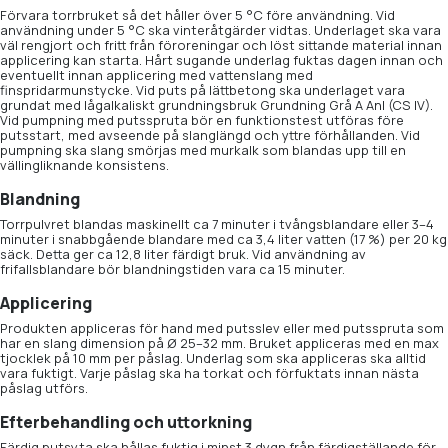
Förvara torrbruket så det håller över 5 °C före användning. Vid
användning under 5 °C ska vinteråtgärder vidtas. Underlaget ska vara
väl rengjort och fritt från föroreningar och löst sittande material innan
applicering kan starta. Hårt sugande underlag fuktas dagen innan och
eventuellt innan applicering med vattenslang med
finspridarmunstycke. Vid puts på lättbetong ska underlaget vara
grundat med lågalkaliskt grundningsbruk Grundning Grå A Anl (CS IV).
Vid pumpning med putsspruta bör en funktionstest utföras före
putsstart, med avseende på slanglängd och yttre förhållanden. Vid
pumpning ska slang smörjas med murkalk som blandas upp till en
vällingliknande konsistens.
Blandning
Torrpulvret blandas maskinellt ca 7 minuter i tvångsblandare eller 3–4
minuter i snabbgående blandare med ca 3,4 liter vatten (17 %) per 20 kg
säck. Detta ger ca 12,8 liter färdigt bruk. Vid användning av
frifallsblandare bör blandningstiden vara ca 15 minuter.
Applicering
Produkten appliceras för hand med putsslev eller med putsspruta som
har en slang dimension på Ø 25–32 mm. Bruket appliceras med en max
tjocklek på 10 mm per påslag. Underlag som ska appliceras ska alltid
vara fuktigt. Varje påslag ska ha torkat och förfuktats innan nästa
påslag utförs.
Efterbehandling och uttorkning
Färdig putsyta ska hållas fuktig i minst 3 dygn från färdigställande för