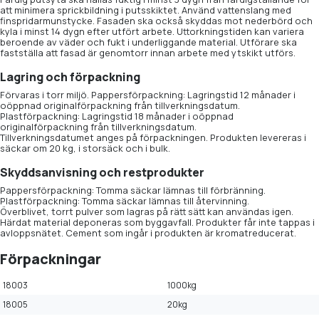
att minimera sprickbildning i putsskiktet. Använd vattenslang med
finspridarmunstycke. Fasaden ska också skyddas mot nederbörd och
kyla i minst 14 dygn efter utfört arbete. Uttorkningstiden kan variera
beroende av väder och fukt i underliggande material. Utförare ska
fastställa att fasad är genomtorr innan arbete med ytskikt utförs.
Lagring och förpackning
Förvaras i torr miljö. Pappersförpackning: Lagringstid 12 månader i
oöppnad originalförpackning från tillverkningsdatum.
Plastförpackning: Lagringstid 18 månader i oöppnad
originalförpackning från tillverkningsdatum.
Tillverkningsdatumet anges på förpackningen. Produkten levereras i
säckar om 20 kg, i storsäck och i bulk.
Skyddsanvisning och restprodukter
Pappersförpackning: Tomma säckar lämnas till förbränning.
Plastförpackning: Tomma säckar lämnas till återvinning.
Överblivet, torrt pulver som lagras på rätt sätt kan användas igen.
Härdat material deponeras som byggavfall. Produkter får inte tappas i
avloppsnätet. Cement som ingår i produkten är kromatreducerat.
Förpackningar
18003
1000kg
18005
20kg