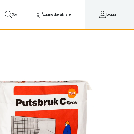
Sök
Åtgångsberäknare
Logga in