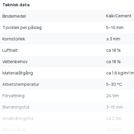
Teknisk data
Kalk/Cement
Bindemedel
Tjocklek per påslag
5–10 mm
Kornstorlek
≤ 3 mm
Lufthalt
ca 18 %
Vattenbehov
ca 18 %
Materialåtgång
ca 1,6 kg/m²
Arbetstemperatur
5–30 °C
Förvattning
24 tim
Blandningstid
3–15 min
Användningstid
ca 2 tim
Börjar härda
ca 4 tim