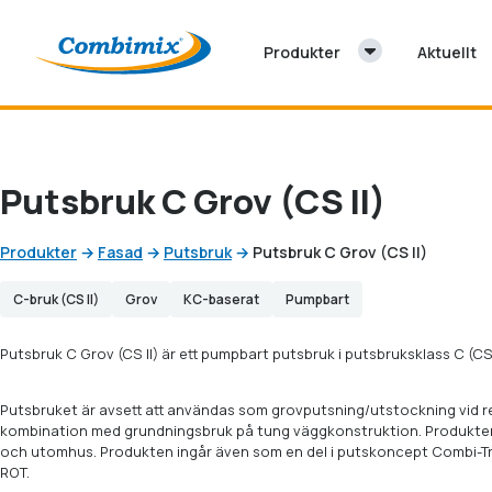
Hoppa till innehåll
Produkter
Aktuellt
Putsbruk C Grov (CS II)
Produkter
→
Fasad
→
Putsbruk
→
Putsbruk C Grov (CS II)
C-bruk (CS II)
Grov
KC-baserat
Pumpbart
Putsbruk C Grov (CS II) är ett pumpbart putsbruk i putsbruksklass C (CS
Putsbruket är avsett att användas som grovputsning/utstockning vid re
kombination med grundningsbruk på tung väggkonstruktion. Produkte
och utomhus. Produkten ingår även som en del i putskoncept Combi-Tr
ROT.