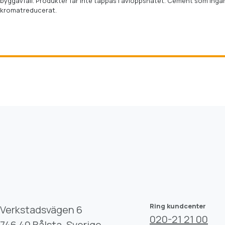
byggavfall. Produkter får inte tappas i avloppsnätet. Cement som ingår
kromatreducerat.
Ring kundcenter
Verkstadsvägen 6
020-21 21 00
746 40 Bålsta, Sverige