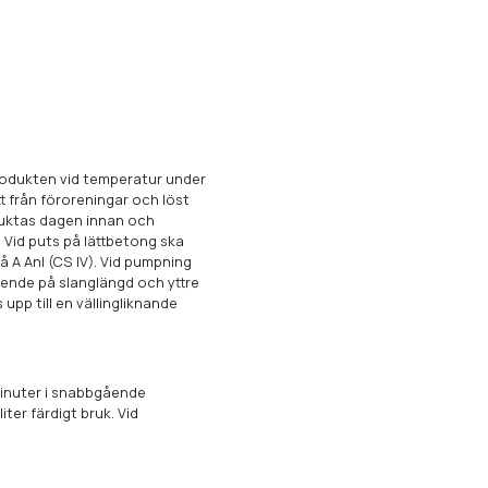
produkten vid temperatur under
tt från föroreningar och löst
 fuktas dagen innan och
 Vid puts på lättbetong ska
 A Anl (CS IV). Vid pumpning
ende på slanglängd och yttre
pp till en vällingliknande
 minuter i snabbgående
iter färdigt bruk. Vid