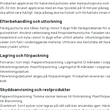
Produkten appliceras för hand med putsslev eller med putsspruta som 
25–32 mm. Bruket appliceras med en max tjocklek på 10 mm per påslag.
ska alltid vara fuktigt. Varje påslag ska ha torkat och förfuktats innan 
Efterbehandling och uttorkning
Färdig putsyta ska hållas fuktig i minst 3 dygn från färdigställande för a
putsskiktet. Använd vattenslang med finspridarmunstycke. Fasaden s
nederbörd och kyla i minst 14 dygn efter utfört arbete. Uttorkningstid
väder och fukt i underliggande material. Utförare ska fastställa att fa
med ytskikt utförs.
Lagring och förpackning
Förvaras i torr miljö. Pappersförpackning: Lagringstid 12 månader i oö
tillverkningsdatum. Plastförpackning: Lagringstid 18 månader i oöppnad
tillverkningsdatum.
Tillverkningsdatumet anges på förpackningen. Produkten levereras i säc
bulk.
Skyddsanvisning och restprodukter
Pappersförpackning: Tomma säckar lämnas till förbränning. Plastförp
till återvinning.
Överblivet, torrt pulver som lagras på rätt sätt kan användas igen. Hä