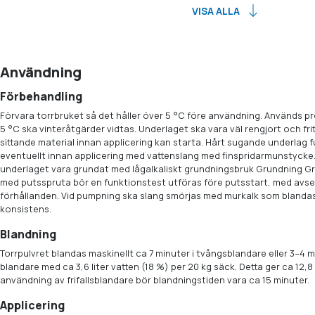
VISA ALLA
Användning
Förbehandling
Förvara torrbruket så det håller över 5 °C före användning. Används 
5 °C ska vinteråtgärder vidtas. Underlaget ska vara väl rengjort och fri
sittande material innan applicering kan starta. Hårt sugande underlag
eventuellt innan applicering med vattenslang med finspridarmunstycke.
underlaget vara grundat med lågalkaliskt grundningsbruk Grundning Grå
med putsspruta bör en funktionstest utföras före putsstart, med avse
förhållanden. Vid pumpning ska slang smörjas med murkalk som blandas u
konsistens.
Blandning
Torrpulvret blandas maskinellt ca 7 minuter i tvångsblandare eller 3–4
blandare med ca 3,6 liter vatten (18 %) per 20 kg säck. Detta ger ca 12,8 l
användning av frifallsblandare bör blandningstiden vara ca 15 minuter.
Applicering