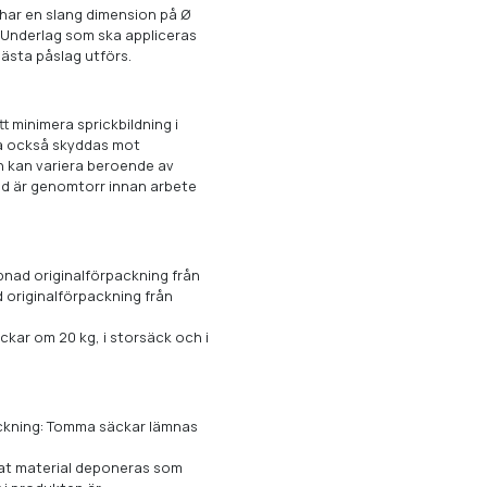
har en slang dimension på Ø
 Underlag som ska appliceras
nästa påslag utförs.
tt minimera sprickbildning i
ka också skyddas mot
en kan variera beroende av
sad är genomtorr innan arbete
ppnad originalförpackning från
 originalförpackning från
kar om 20 kg, i storsäck och i
ackning: Tomma säckar lämnas
rdat material deponeras som