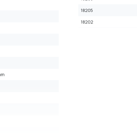
18205
18202
/mm