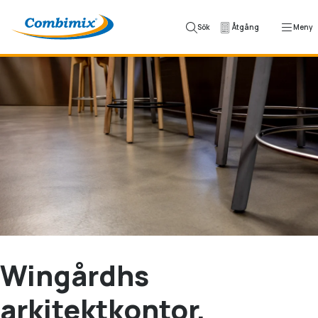
Hoppa till innehåll
Sök
Åtgång
Meny
Wingårdhs
arkitektkontor,