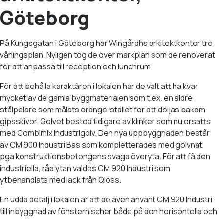
Göteborg
På Kungsgatan i Göteborg har Wingårdhs arkitektkontor tre
våningsplan. Nyligen tog de över markplan som de renoverat
för att anpassa till reception och lunchrum.
För att behålla karaktären i lokalen har de valt att ha kvar
mycket av de gamla byggmaterialen som t.ex. en äldre
stålpelare som målats orange istället för att döljas bakom
gipsskivor. Golvet bestod tidigare av klinker som nu ersatts
med Combimix industrigolv. Den nya uppbyggnaden består
av CM 900 Industri Bas som kompletterades med golvnät,
pga konstruktionsbetongens svaga överyta. För att få den
industriella, råa ytan valdes CM 920 Industri som
ytbehandlats med lack från Qloss.
En udda detalj i lokalen är att de även använt CM 920 Industri
till inbyggnad av fönsternischer både på den horisontella och