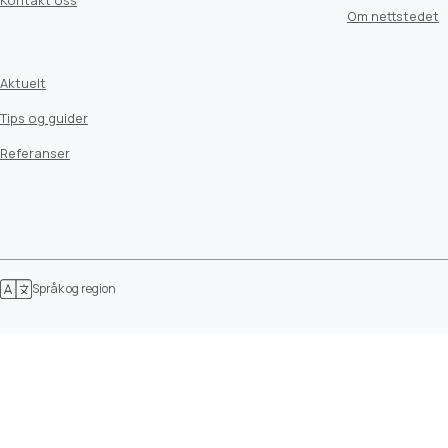
Kontakt oss
Om nettstedet
Aktuelt
Tips og guider
Referanser
Språk og region