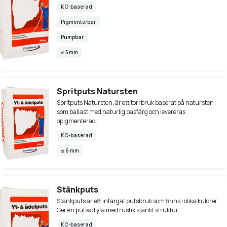
KC-baserad
Pigmenterbar
Pumpbar
≤ 5 mm
Spritputs Natursten
Spritputs Natursten, är ett torrbruk baserat på natursten
som ballast med naturlig basfärg och levereras
opigmenterad.
KC-baserad
≤ 6 mm
Stänkputs
Stänkputs är ett infärgat putsbruk som finns i olika kulörer.
Ger en putsad yta med rustik stänkt struktur.
KC-baserad