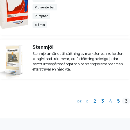
Pigmenterbar
Pumpbar
≤ 3 mm
Stenmjöl
Stenmjöl används till sättning av marksten och kullersten,
kringfyllnad i rörgravar, jordförbättring av leriga jordar
samt till trädgårdsgångar och parkeringsplatser där man
eftersträvar en hård yta.
««
«
2
3
4
5
6