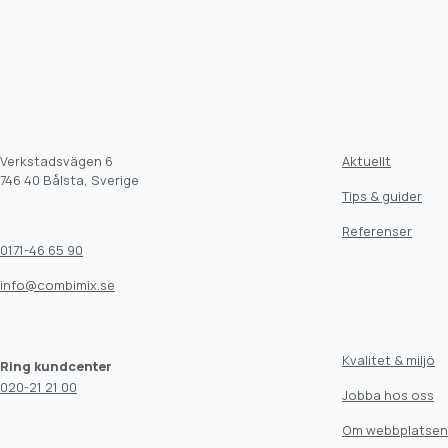
Verkstadsvägen 6
Aktuellt
746 40 Bålsta, Sverige
Tips & guider
Referenser
0171-46 65 90
info@combimix.se
Kvalitet & miljö
Ring kundcenter
020-21 21 00
Jobba hos oss
Om webbplatsen