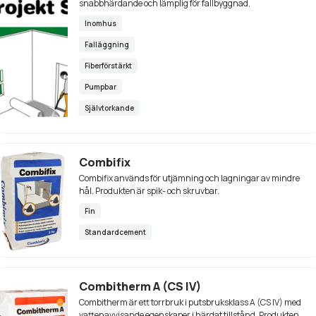
snabbhärdande och lämplig för fallbyggnad.
Inomhus
Falläggning
Fiberförstärkt
Pumpbar
Självtorkande
Combifix
Combifix används för utjämning och lagningar av mindre
hål. Produkten är spik- och skruvbar.
Fin
Standardcement
Combitherm A (CS IV)
Combitherm är ett torrbruk i putsbruksklass A (CS IV) med
vattenavvisande egenskaper i härdat tillstånd. Produkten