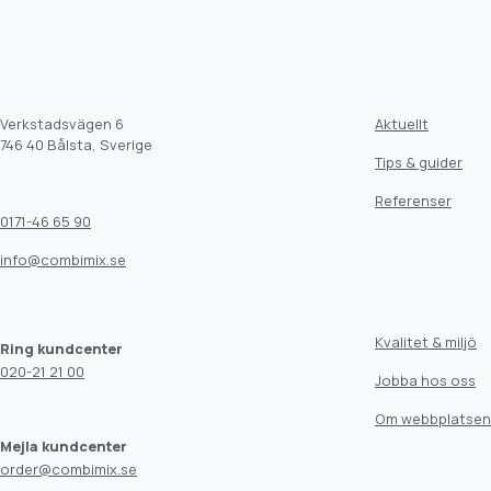
Verkstadsvägen 6
Aktuellt
746 40 Bålsta, Sverige
Tips & guider
Referenser
0171-46 65 90
info@combimix.se
Kvalitet & miljö
Ring kundcenter
020-21 21 00
Jobba hos oss
Om webbplatsen
Mejla kundcenter
order@combimix.se